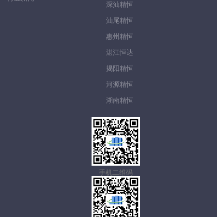
深汕精恒
汕尾精恒
惠州精恒
湛江恒达
揭阳精恒
河源精恒
湖南精恒
手机二维码